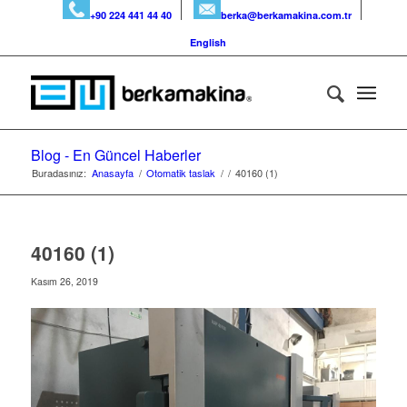
+90 224 441 44 40
berka@berkamakina.com.tr
English
Blog - En Güncel Haberler
Buradasınız:
Anasayfa
/
Otomatik taslak
/
/
40160 (1)
40160 (1)
Kasım 26, 2019