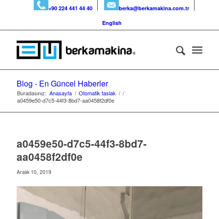
+90 224 441 44 40
berka@berkamakina.com.tr
English
Blog - En Güncel Haberler
Buradasınız:
Anasayfa
/
Otomatik taslak
/
/
a0459e50-d7c5-44f3-8bd7-aa0458f2df0e
a0459e50-d7c5-44f3-8bd7-
aa0458f2df0e
Aralık 10, 2019