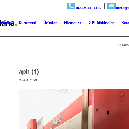
+90 224 441 44 40
berka@b
asayfa
Kurumsal
Ürünler
Hizmetler
2.El Makinalar
Kata
Buradas
aph (1)
Ocak 4, 2020