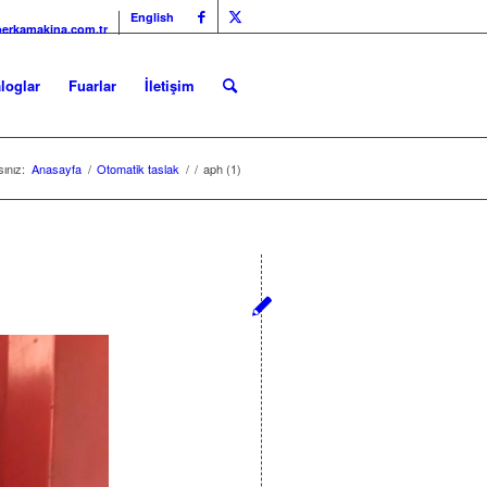
English
erkamakina.com.tr
loglar
Fuarlar
İletişim
ınız:
Anasayfa
/
Otomatik taslak
/
/
aph (1)