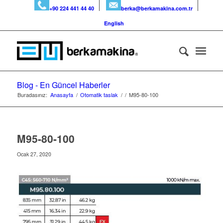
+90 224 441 44 40
berka@berkamakina.com.tr
English
Blog - En Güncel Haberler
Buradasınız:
Anasayfa
/
Otomatik taslak
/
/
M95-80-100
M95-80-100
Ocak 27, 2020