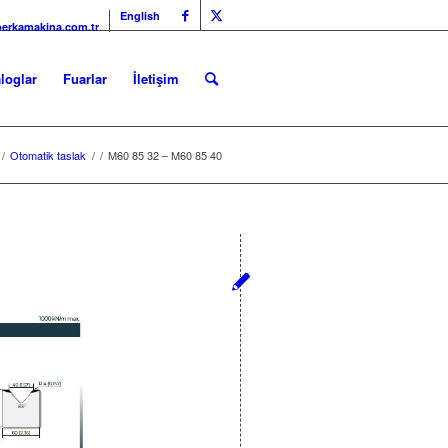
English
erkamakina.com.tr
loglar
Fuarlar
İletişim
/
Otomatik taslak
/
/
M60 85 32 – M60 85 40