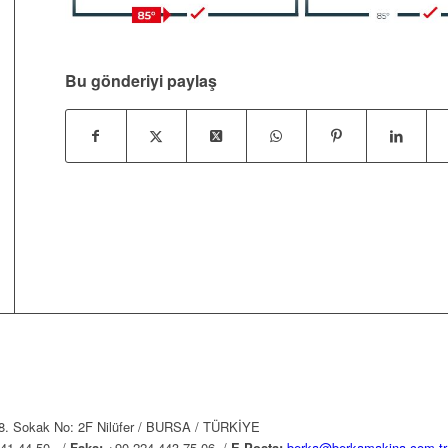
Bu gönderiyi paylaş
78. Sokak No: 2F Nilüfer / BURSA / TÜRKİYE
441 44 50 /
Faks:
+90 224 443 75 06 /
E-Posta:
berka@berkamakina.com.tr