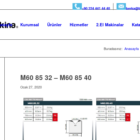
+90 224 441 44 40
berka@b
asayfa
Kurumsal
Ürünler
Hizmetler
2.El Makinalar
Kata
Buradasınız:
Anasayfa
M60 85 32 – M60 85 40
Ocak 27, 2020