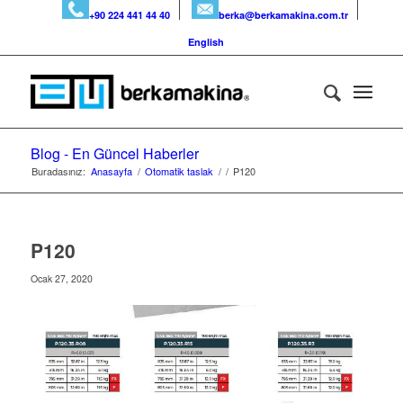
+90 224 441 44 40
berka@berkamakina.com.tr
English
Blog - En Güncel Haberler
Buradasınız:
Anasayfa
/
Otomatik taslak
/
/
P120
P120
Ocak 27, 2020