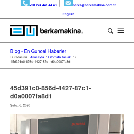
+90 224 441 44 40
berka@berkamakina.com.tr
English
Blog - En Güncel Haberler
Buradasınız:
Anasayfa
/
Otomatik taslak
/
/
45d391c0-856d-4427-87c1-d0a0007fa8d1
45d391c0-856d-4427-87c1-
d0a0007fa8d1
Şubat 6, 2020