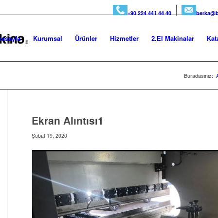
+90 224 441 44 40
berka@b
asayfa
Kurumsal
Ürünler
Hizmetler
2.El Makinalar
Kat
Buradasınız:
Ekran Alıntısı1
Şubat 19, 2020