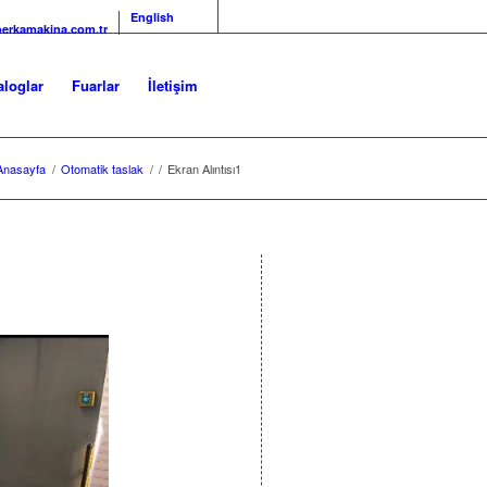
English
erkamakina.com.tr
aloglar
Fuarlar
İletişim
Anasayfa
/
Otomatik taslak
/
/
Ekran Alıntısı1