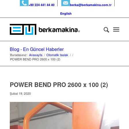
+90 224 441 44 40
berka@berkamakina.com.tr
English
Blog - En Güncel Haberler
Buradasınız:
Anasayfa
/
Otomatik taslak
/
/
POWER BEND PRO 2600 x 100 (2)
POWER BEND PRO 2600 x 100 (2)
Şubat 19, 2020