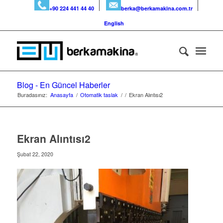
+90 224 441 44 40
berka@berkamakina.com.tr
English
Blog - En Güncel Haberler
Buradasınız:
Anasayfa
/
Otomatik taslak
/
/
Ekran Alıntısı2
Ekran Alıntısı2
Şubat 22, 2020