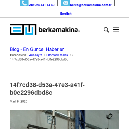
+90 224 441 44 40
berka@berkamakina.com.tr
English
Blog - En Güncel Haberler
Buradasınız:
Anasayfa
/
Otomatik taslak
/
/
14f7cd38-d53a-47e3-a41f-b0e2296dbd8c
14f7cd38-d53a-47e3-a41f-
b0e2296dbd8c
Mart 9, 2020