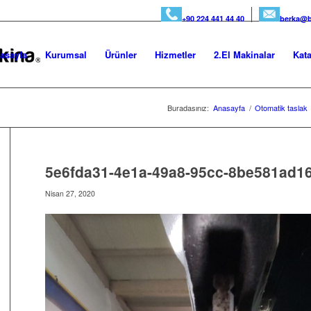
+90 224 441 44 40
berka@b
asayfa
Kurumsal
Ürünler
Hizmetler
2.El Makinalar
Kata
Buradasınız:
Anasayfa
/
Otomatik taslak
5e6fda31-4e1a-49a8-95cc-8be581ad1
Nisan 27, 2020