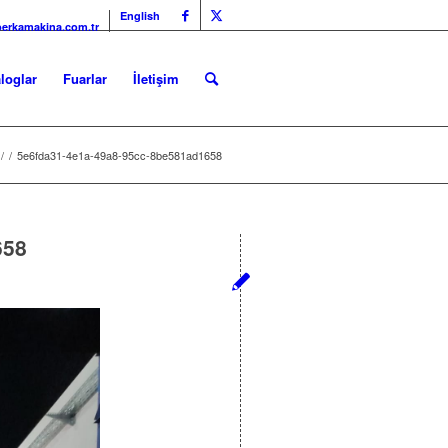
English
erkamakina.com.tr
loglar
Fuarlar
İletişim
/
/
5e6fda31-4e1a-49a8-95cc-8be581ad1658
658