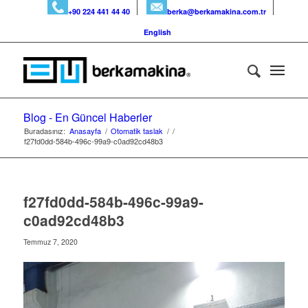
+90 224 441 44 40
berka@berkamakina.com.tr
English
Blog - En Güncel Haberler
Buradasınız:
Anasayfa
/
Otomatik taslak
/
/
f27fd0dd-584b-496c-99a9-c0ad92cd48b3
f27fd0dd-584b-496c-99a9-
c0ad92cd48b3
Temmuz 7, 2020