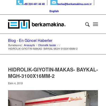
+90 224 441 44 40
berka@berkamakina.com.tr
English
Blog - En Güncel Haberler
Buradasınız:
Anasayfa
/
Otomatik taslak
/
/
HIDROLIK-GIYOTIN-MAKAS- BAYKAL-MGH-3100X16MM-2
HIDROLIK-GIYOTIN-MAKAS- BAYKAL-
MGH-3100X16MM-2
Ekim 4, 2019