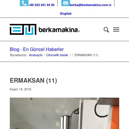
+90 224 441 44 40
berka@berkamakina.com.tr
English
Blog - En Güncel Haberler
Buradasınız:
Anasayfa
/
Otomatik taslak
/
/
ERMAKSAN (11)
ERMAKSAN (11)
Kasım 18, 2019