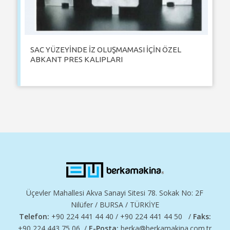
SAC YÜZEYİNDE İZ OLUŞMAMASI İÇİN ÖZEL
ABKANT PRES KALIPLARI
Üçevler Mahallesi Akva Sanayi Sitesi 78. Sokak No: 2F
Nilüfer / BURSA / TÜRKİYE
Telefon:
+90 224 441 44 40 / +90 224 441 44 50 /
Faks:
+90 224 443 75 06 /
E-Posta:
berka@berkamakina.com.tr