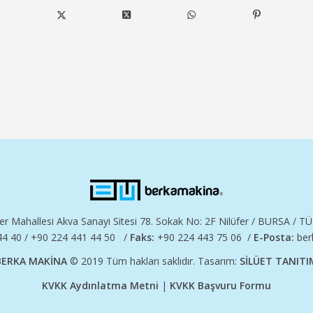
er Mahallesi Akva Sanayi Sitesi 78. Sokak No: 2F Nilüfer / BURSA / T
4 40 / +90 224 441 44 50 /
Faks:
+90 224 443 75 06 /
E-Posta:
ber
BERKA MAKİNA
© 2019 Tüm hakları saklıdır. Tasarım:
SİLÜET TANITI
KVKK Aydınlatma Metni
|
KVKK Başvuru Formu