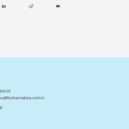
ÜRKİYE
ka@berkamakina.com.tr
M