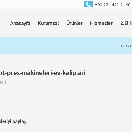
+90 224 441 44 40
Anasayfa
Kurumsal
Ürünler
Hizmetler
2.El 
Buradas
t-pres-makineleri-ev-kaliplari
 2019
eriyi paylaş