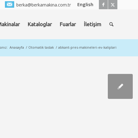
English
berka@berkamakina.com.tr
Makinalar
Kataloglar
Fuarlar
İletişim
ınız:
Anasayfa
/
Otomatik taslak
/
abkant-pres-makineleri-ev-kaliplari