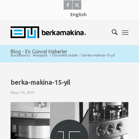
English
Blog - En Güncel Haberler
Buradasınız:
Anasayfa
/
Otomatik taslak
/
berka-makina-15-yil
berka-makina-15-yil
Mayıs 14, 2019