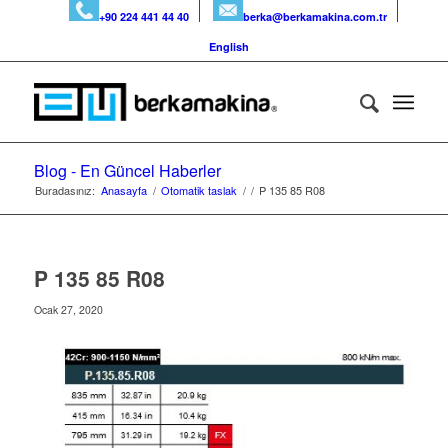
+90 224 441 44 40
berka@berkamakina.com.tr
English
Blog - En Güncel Haberler
Buradasınız:
Anasayfa
/
Otomatik taslak
/
/
P 135 85 R08
P 135 85 R08
Ocak 27, 2020