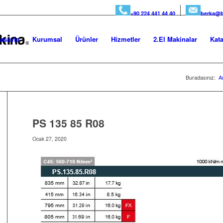
+90 224 441 44 40
berka@b
asayfa
Kurumsal
Ürünler
Hizmetler
2.El Makinalar
Kata
Buradasınız:
A
PS 135 85 R08
Ocak 27, 2020