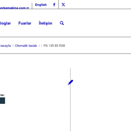
English
erkamakina.com.tr
loglar
Fuarlar
İletişim
nasayfa
/
Otomatik taslak
/
/
PS 135 85 R08