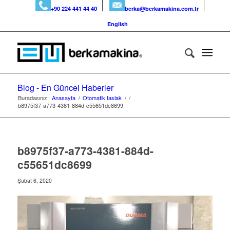
+90 224 441 44 40
berka@berkamakina.com.tr
English
Blog - En Güncel Haberler
Buradasınız:
Anasayfa
/
Otomatik taslak
/
/
b8975f37-a773-4381-884d-c55651dc8699
b8975f37-a773-4381-884d-
c55651dc8699
Şubat 6, 2020