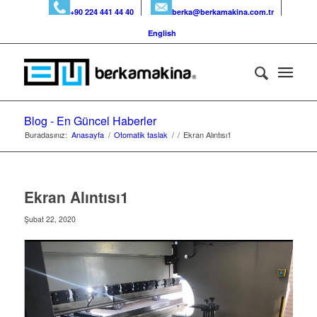
+90 224 441 44 40
berka@berkamakina.com.tr
English
Blog - En Güncel Haberler
Buradasınız:
Anasayfa
/
Otomatik taslak
/
/
Ekran Alıntısı1
Ekran Alıntısı1
Şubat 22, 2020