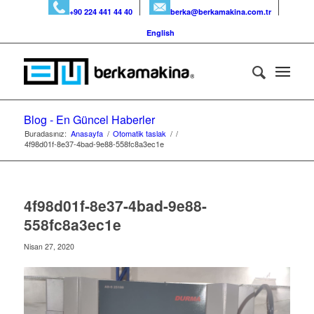
+90 224 441 44 40
berka@berkamakina.com.tr
English
Blog - En Güncel Haberler
Buradasınız:
Anasayfa
/
Otomatik taslak
/
/
4f98d01f-8e37-4bad-9e88-558fc8a3ec1e
4f98d01f-8e37-4bad-9e88-
558fc8a3ec1e
Nisan 27, 2020