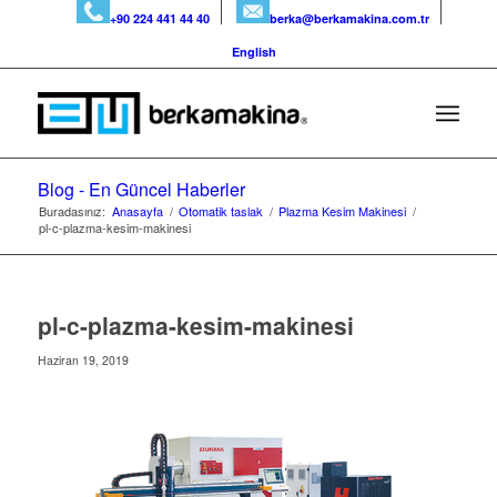
+90 224 441 44 40
berka@berkamakina.com.tr
English
Blog - En Güncel Haberler
Buradasınız:
Anasayfa
/
Otomatik taslak
/
Plazma Kesim Makinesi
/
pl-c-plazma-kesim-makinesi
pl-c-plazma-kesim-makinesi
Haziran 19, 2019