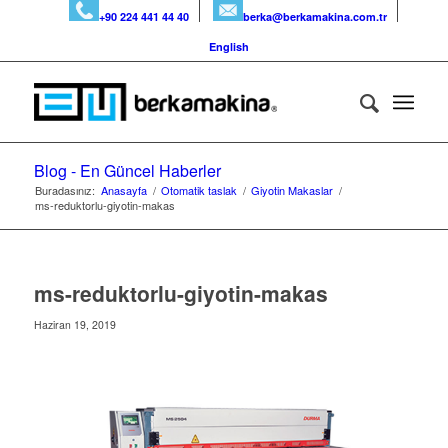
+90 224 441 44 40
berka@berkamakina.com.tr
English
Blog - En Güncel Haberler
Buradasınız:
Anasayfa
/
Otomatik taslak
/
Giyotin Makaslar
/
ms-reduktorlu-giyotin-makas
ms-reduktorlu-giyotin-makas
Haziran 19, 2019