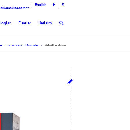
English
erkamakina.com.tr
loglar
Fuarlar
İletişim
ak
/
Lazer Kesim Makineleri
/
hd-fo-fiber-lazer