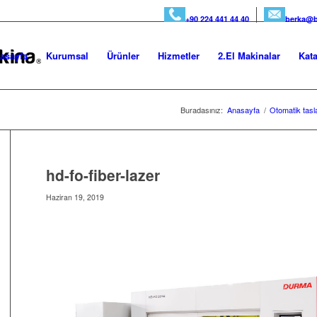
+90 224 441 44 40
berka@b
asayfa
Kurumsal
Ürünler
Hizmetler
2.El Makinalar
Kata
Buradasınız:
Anasayfa
/
Otomatik tasl
hd-fo-fiber-lazer
Haziran 19, 2019